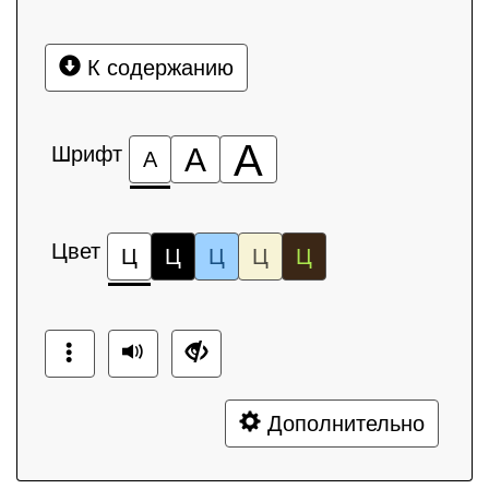
К содержанию
А
Шрифт
А
А
Цвет
Ц
Ц
Ц
Ц
Ц
Дополнительно