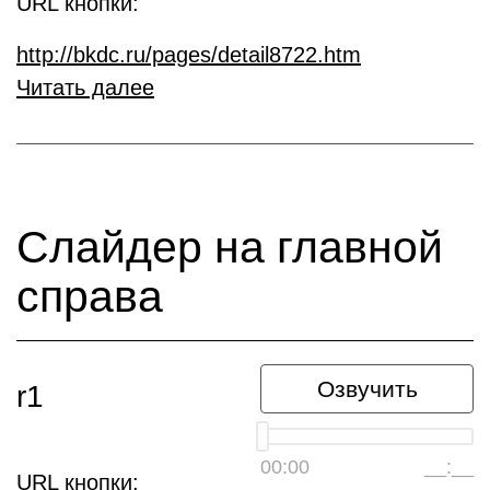
URL кнопки:
http://bkdc.ru/pages/detail8722.htm
Читать далее
Слайдер на главной
справа
Озвучить
r1
00:00
__:__
URL кнопки: