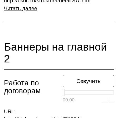
http://bkdc.ru/struktura/detail207.htm
Читать далее
Баннеры на главной
2
Озвучить
Работа по
договорам
00:00
__:__
URL: