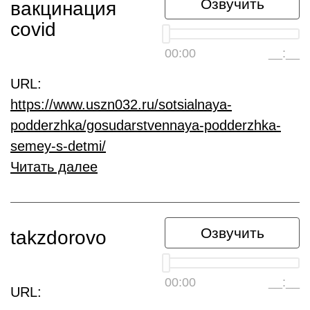
Озвучить
вакцинация
covid
00:00
__:__
URL:
https://www.uszn032.ru/sotsialnaya-
podderzhka/gosudarstvennaya-podderzhka-
semey-s-detmi/
Читать далее
Озвучить
takzdorovo
00:00
__:__
URL: