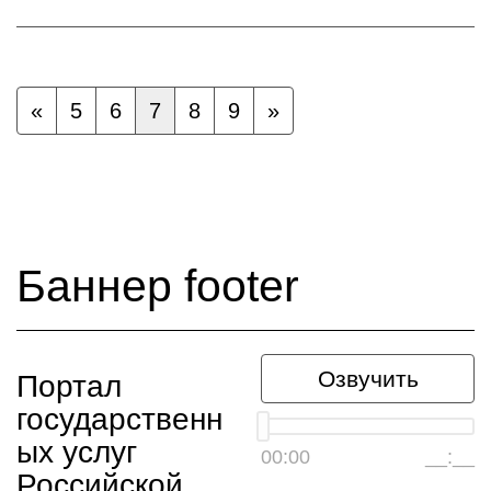
«
5
6
7
8
9
»
Баннер footer
Озвучить
Портал
государственн
ых услуг
00:00
__:__
Российской