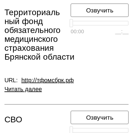
Озвучить
Территориаль
ный фонд
обязательного
00:00
__:__
медицинского
страхования
Брянской области
URL:
http://тфомсбрк.рф
Читать далее
Озвучить
СВО