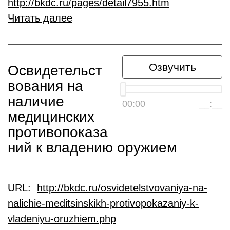
http://bkdc.ru/pages/detail7955.htm
Читать далее
Озвучить
Освидетельст
вования на
наличие
00:00
__:__
медицинских
противопоказа
ний к владению оружием
URL:
http://bkdc.ru/osvidetelstvovaniya-na-
nalichie-meditsinskikh-protivopokazaniy-k-
vladeniyu-oruzhiem.php