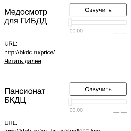
Озвучить
Медосмотр
для ГИБДД
00:00
__:__
URL:
http://bkdc.ru/price/
Читать далее
Озвучить
Пансионат
БКДЦ
00:00
__:__
URL: