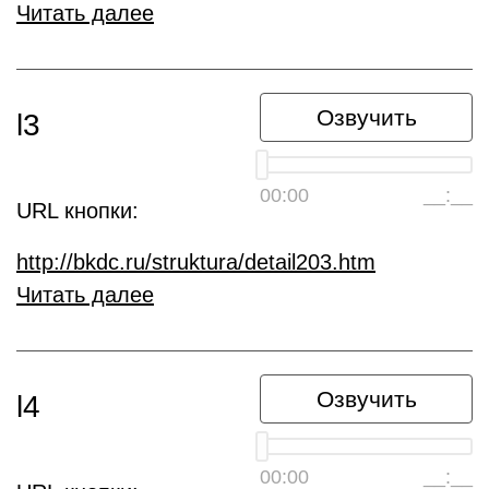
Читать далее
Озвучить
l3
00:00
__:__
URL кнопки:
http://bkdc.ru/struktura/detail203.htm
Читать далее
Озвучить
l4
00:00
__:__