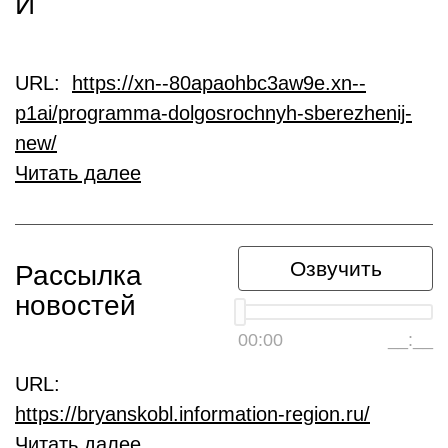
Й
URL:
https://xn--80apaohbc3aw9e.xn--
p1ai/programma-dolgosrochnyh-sberezhenij-
new/
Читать далее
Озвучить
Рассылка
новостей
00:00
__:__
URL:
https://bryanskobl.information-region.ru/
Читать далее