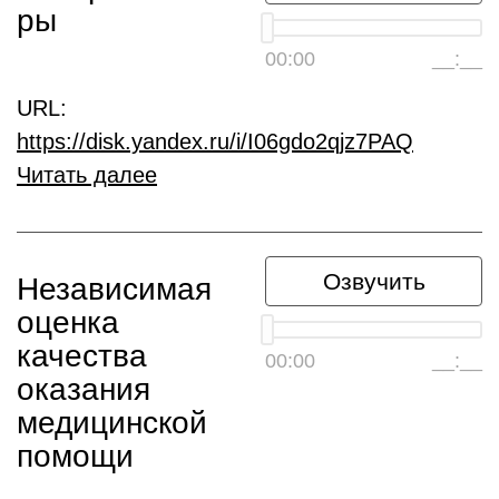
ры
00:00
__:__
URL:
https://disk.yandex.ru/i/I06gdo2qjz7PAQ
Читать далее
Озвучить
Независимая
оценка
качества
00:00
__:__
оказания
медицинской
помощи