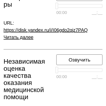
ры
00:00
__:__
URL:
https://disk.yandex.ru/i/I06gdo2qjz7PAQ
Читать далее
Озвучить
Независимая
оценка
качества
00:00
__:__
оказания
медицинской
помощи