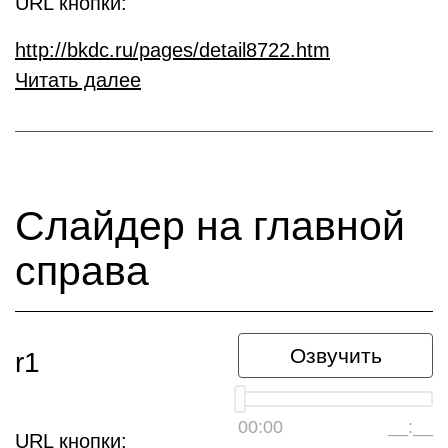
URL кнопки:
http://bkdc.ru/pages/detail8722.htm
Читать далее
Слайдер на главной
справа
Озвучить
r1
00:00
__:__
URL кнопки: