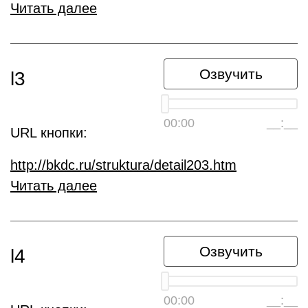
Читать далее
Озвучить
l3
00:00
__:__
URL кнопки:
http://bkdc.ru/struktura/detail203.htm
Читать далее
Озвучить
l4
00:00
__:__