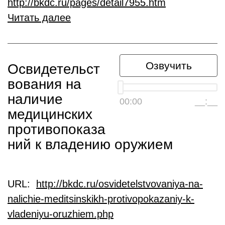
http://bkdc.ru/pages/detail7955.htm
Читать далее
Озвучить
Освидетельст
вования на
наличие
00:00
__:__
медицинских
противопоказа
ний к владению оружием
URL:
http://bkdc.ru/osvidetelstvovaniya-na-
nalichie-meditsinskikh-protivopokazaniy-k-
vladeniyu-oruzhiem.php