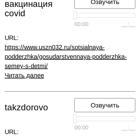
Озвучить
вакцинация
covid
00:00
__:__
URL:
https://www.uszn032.ru/sotsialnaya-
podderzhka/gosudarstvennaya-podderzhka-
semey-s-detmi/
Читать далее
Озвучить
takzdorovo
00:00
__:__
URL: