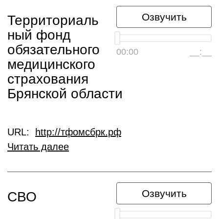
Озвучить
Территориаль
ный фонд
обязательного
00:00
__:__
медицинского
страхования
Брянской области
URL:
http://тфомсбрк.рф
Читать далее
Озвучить
СВО