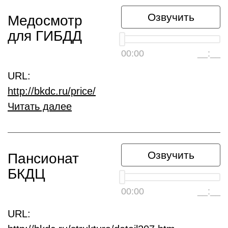
Озвучить
Медосмотр
для ГИБДД
00:00
__:__
URL:
http://bkdc.ru/price/
Читать далее
Озвучить
Пансионат
БКДЦ
00:00
__:__
URL: