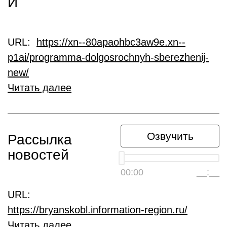
Й
URL:
https://xn--80apaohbc3aw9e.xn--
p1ai/programma-dolgosrochnyh-sberezhenij-
new/
Читать далее
Озвучить
Рассылка
новостей
00:00
__:__
URL:
https://bryanskobl.information-region.ru/
Читать далее