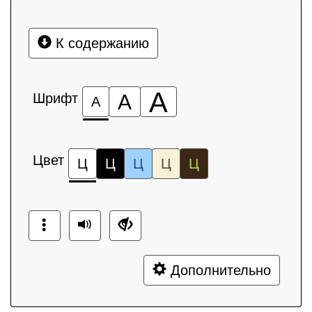
К содержанию
А
Шрифт
А
А
Цвет
Ц
Ц
Ц
Ц
Ц
Дополнительно