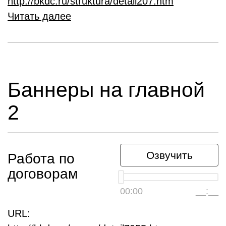
http://bkdc.ru/struktura/detail207.htm
Читать далее
Баннеры на главной
2
Озвучить
Работа по
договорам
00:00
__:__
URL: